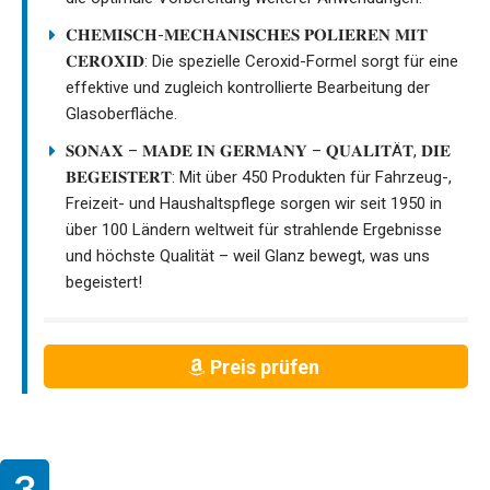
𝐂𝐇𝐄𝐌𝐈𝐒𝐂𝐇-𝐌𝐄𝐂𝐇𝐀𝐍𝐈𝐒𝐂𝐇𝐄𝐒 𝐏𝐎𝐋𝐈𝐄𝐑𝐄𝐍 𝐌𝐈𝐓
𝐂𝐄𝐑𝐎𝐗𝐈𝐃: Die spezielle Ceroxid-Formel sorgt für eine
effektive und zugleich kontrollierte Bearbeitung der
Glasoberfläche.
𝐒𝐎𝐍𝐀𝐗 – 𝐌𝐀𝐃𝐄 𝐈𝐍 𝐆𝐄𝐑𝐌𝐀𝐍𝐘 – 𝐐𝐔𝐀𝐋𝐈𝐓Ä𝐓, 𝐃𝐈𝐄
𝐁𝐄𝐆𝐄𝐈𝐒𝐓𝐄𝐑𝐓: Mit über 450 Produkten für Fahrzeug-,
Freizeit- und Haushaltspflege sorgen wir seit 1950 in
über 100 Ländern weltweit für strahlende Ergebnisse
und höchste Qualität – weil Glanz bewegt, was uns
begeistert!
Preis prüfen