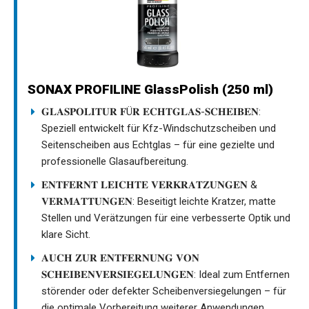
SONAX PROFILINE GlassPolish (250 ml)
𝐆𝐋𝐀𝐒𝐏𝐎𝐋𝐈𝐓𝐔𝐑 𝐅Ü𝐑 𝐄𝐂𝐇𝐓𝐆𝐋𝐀𝐒-𝐒𝐂𝐇𝐄𝐈𝐁𝐄𝐍:
Speziell entwickelt für Kfz-Windschutzscheiben und
Seitenscheiben aus Echtglas – für eine gezielte und
professionelle Glasaufbereitung.
𝐄𝐍𝐓𝐅𝐄𝐑𝐍𝐓 𝐋𝐄𝐈𝐂𝐇𝐓𝐄 𝐕𝐄𝐑𝐊𝐑𝐀𝐓𝐙𝐔𝐍𝐆𝐄𝐍 &
𝐕𝐄𝐑𝐌𝐀𝐓𝐓𝐔𝐍𝐆𝐄𝐍: Beseitigt leichte Kratzer, matte
Stellen und Verätzungen für eine verbesserte Optik und
klare Sicht.
𝐀𝐔𝐂𝐇 𝐙𝐔𝐑 𝐄𝐍𝐓𝐅𝐄𝐑𝐍𝐔𝐍𝐆 𝐕𝐎𝐍
𝐒𝐂𝐇𝐄𝐈𝐁𝐄𝐍𝐕𝐄𝐑𝐒𝐈𝐄𝐆𝐄𝐋𝐔𝐍𝐆𝐄𝐍: Ideal zum Entfernen
störender oder defekter Scheibenversiegelungen – für
die optimale Vorbereitung weiterer Anwendungen.