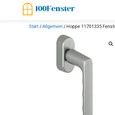
Zum
Inhalt
springen
Start
/
Allgemein
/ Hoppe 11701335 Fenster