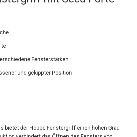
äche
rte
verschiedene Fensterstärken
ssener und gekippter Position
s bietet der Hoppe Fenstergriff einen hohen Grad
uktion verhindert das Öffnen des Fensters von